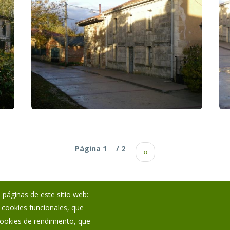
Paginación
Página 1
/ 2
››
 páginas de este sitio web:
; cookies funcionales, que
Noticias
 cookies de rendimiento, que
Eventos