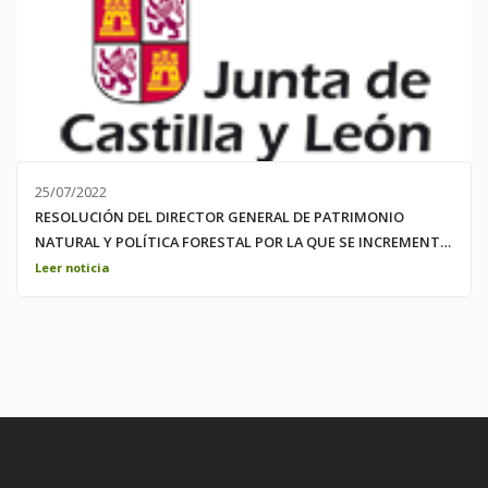
de febrero a las 12:00 en el Monasterio de San Juan de la ciudad
de Burgos. Mas información sobre la AMSC;
https://www.amcsantiago.com/
25/07/2022
RESOLUCIÓN DEL DIRECTOR GENERAL DE PATRIMONIO
NATURAL Y POLÍTICA FORESTAL POR LA QUE SE INCREMENTA
LA SITUACIÓN DE RIESGO METEOROLOGICO DE INCENDIOS
Leer noticia
FORESTALES DECLARANDO SITUACIÓN DE ALARMA DEL 25 AL
29 DE JULIO EN LA COMUNIDAD AUTÓNOMA DE CASTILLA Y
LEÓ